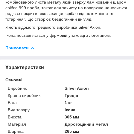
комбінованого листа металу який зверху ламінований шаром
срібла 999 проби, також для захисту на поверхню наноситься
родієве покриття яке захищає срібло від потемніння тя
"старіння", що створює бездоганний вигляд.
Якість відомого грецького виробника Silver Axion.
Ікона поставляється у фірмовій упаковці з логотипом.
Приховати
Характеристики
Основні
Виробник
Silver Axion
Країна виробник
Греція
Вага
1 кг
Вид товару
Ікона
Висота
305 мм
Матеріал
Дорогоцінний метал
Ширина
265 мм