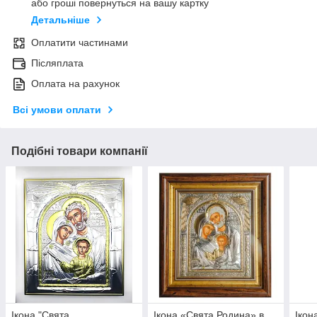
або гроші повернуться на вашу картку
Детальніше
Оплатити частинами
Післяплата
Оплата на рахунок
Всі умови оплати
Подібні товари компанії
Ікона "Свята
Ікона «Свята Родина» в
Ікон