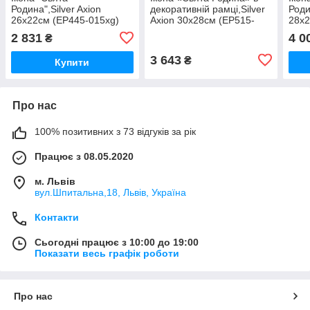
Родина",Silver Axion
декоративній рамці,Silver
Роди
26х22см (EP445-015xg)
Axion 30х28см (EP515-
28х2
015kz)
wh)
2 831
4 0
₴
3 643
₴
Купити
Про нас
100% позитивних з 73 відгуків за рік
Працює з 08.05.2020
м. Львів
вул.Шпитальна,18, Львів, Україна
Контакти
Сьогодні працює з 10:00 до 19:00
Показати весь графік роботи
Про нас