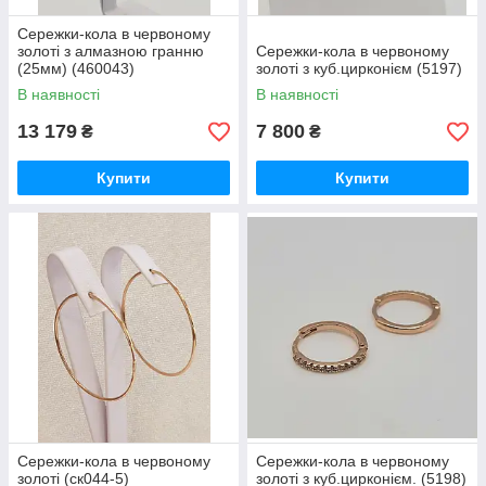
Сережки-кола в червоному
золоті з алмазною гранню
Сережки-кола в червоному
(25мм) (460043)
золоті з куб.цирконієм (5197)
В наявності
В наявності
13 179
7 800
₴
₴
Купити
Купити
Сережки-кола в червоному
Сережки-кола в червоному
золоті (ск044-5)
золоті з куб.цирконієм. (5198)