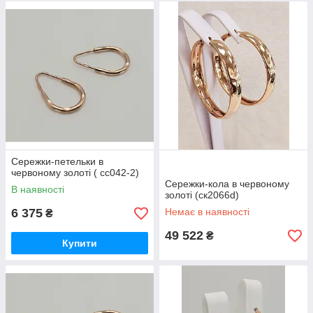
Сережки-петельки в
червоному золоті ( сс042-2)
Сережки-кола в червоному
В наявності
золоті (ск2066d)
6 375
Немає в наявності
₴
49 522
₴
Купити