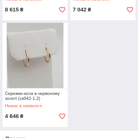
8 615
7 042
₴
₴
Сережки-кола в червоному
золоті (ск042-1,2)
Немає в наявності
4 646
₴