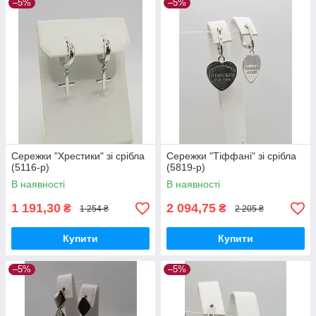
–5%
–5%
Сережки "Хрестики" зі срібла
Сережки "Тіффані" зі срібла
(5116-р)
(5819-р)
В наявності
В наявності
1 191,30
2 094,75
₴
₴
1 254 ₴
2 205 ₴
Купити
Купити
–5%
–5%