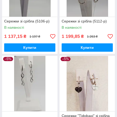
Сережки зі срібла (5106-р)
Сережки зі срібла (5112-р)
В наявності
В наявності
1 137,15
1 199,85
₴
₴
1 197 ₴
1 263 ₴
Купити
Купити
–5%
–5%
Сережки "Тіффані" зі срібла