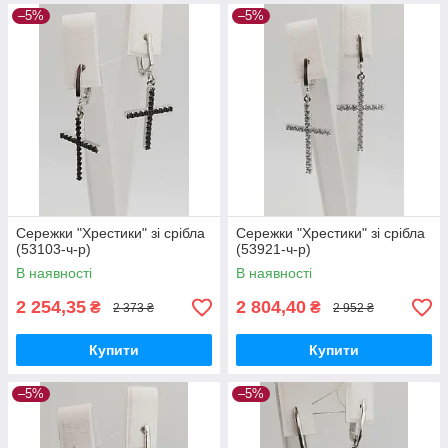
–5%
–5%
Сережки "Хрестики" зі срібла
Сережки "Хрестики" зі срібла
(53103-ч-р)
(53921-ч-р)
В наявності
В наявності
2 254,35
2 804,40
₴
₴
2 373 ₴
2 952 ₴
Купити
Купити
–5%
–5%