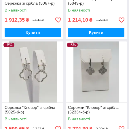
Сережки зі срібла (5067-р)
(5849-р)
В наявності
В наявності
1 912,35
1 214,10
₴
₴
2 013 ₴
1 278 ₴
Купити
Купити
–5%
–5%
Сережки "Клевер" зі срібла
Сережки "Клевер" зі срібла
(5025-б-р)
(52334-б-р)
В наявності
В наявності
2 590,65
2 274,30
₴
₴
2 727 ₴
2 394 ₴