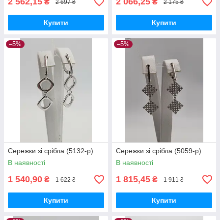
2 562,15
2 066,25
₴
₴
2 697 ₴
2 175 ₴
Купити
Купити
–5%
–5%
Сережки зі срібла (5132-р)
Сережки зі срібла (5059-р)
В наявності
В наявності
1 540,90
1 815,45
₴
₴
1 622 ₴
1 911 ₴
Купити
Купити