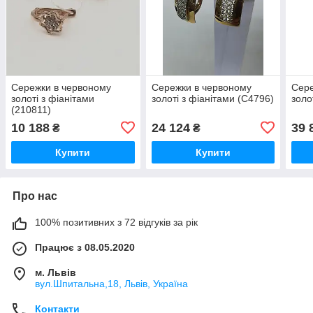
Сережки в червоному
Сережки в червоному
Сере
золоті з фіанітами
золоті з фіанітами (С4796)
золо
(210811)
10 188
24 124
39 
₴
₴
Купити
Купити
Про нас
100% позитивних з 72 відгуків за рік
Працює з 08.05.2020
м. Львів
вул.Шпитальна,18, Львів, Україна
Контакти