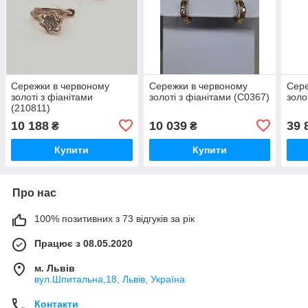
Сережки в червоному
Сережки в червоному
Сере
золоті з фіанітами
золоті з фіанітами (С0367)
золо
(210811)
10 188
10 039
39 
₴
₴
Купити
Купити
Про нас
100% позитивних з 73 відгуків за рік
Працює з 08.05.2020
м. Львів
вул.Шпитальна,18, Львів, Україна
Контакти