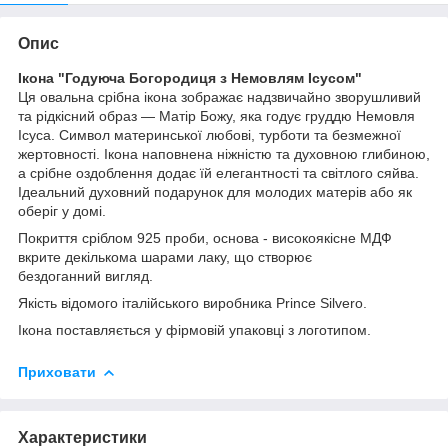
Опис
Ікона "Годуюча Богородиця з Немовлям Ісусом"
Ця овальна срібна ікона зображає надзвичайно зворушливий
та рідкісний образ — Матір Божу, яка годує груддю Немовля
Ісуса. Символ материнської любові, турботи та безмежної
жертовності. Ікона наповнена ніжністю та духовною глибиною,
а срібне оздоблення додає їй елегантності та світлого сяйва.
Ідеальний духовний подарунок для молодих матерів або як
оберіг у домі.
Покриття сріблом 925 проби, основа - високоякісне МДФ
вкрите декількома шарами лаку, що створює
бездоганний вигляд.
Якість відомого італійського виробника Prince Silvero.
Ікона поставляється у фірмовій упаковці з логотипом.
Приховати
Характеристики