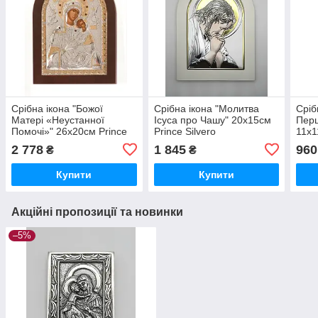
Срібна ікона "Божої
Срібна ікона "Молитва
Сріб
Матері «Неустанної
Ісуса про Чашу" 20х15см
Пер
Помочі»" 26x20см Prince
Prince Silvero
11х1
Silvero (e1115ax)
(ma/e1125wh-bxc)
(MA-
2 778
1 845
960
₴
₴
Купити
Купити
Акційні пропозиції та новинки
–5%