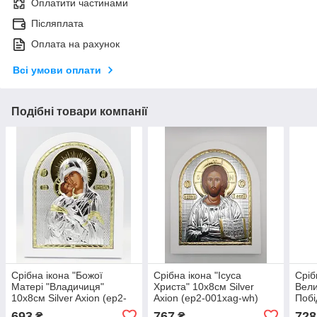
Оплатити частинами
Післяплата
Оплата на рахунок
Всі умови оплати
Подібні товари компанії
Срібна ікона "Божої
Срібна ікона "Ісуса
Сріб
Матері "Владичиця"
Христа" 10х8см Silver
Вели
10х8см Silver Axion (ep2-
Axion (ep2-001xag-wh)
Побі
007xag-wh)
Silv
693
767
728
₴
₴