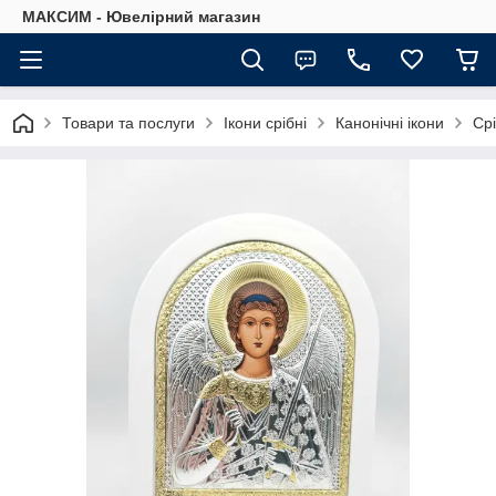
МАКСИМ - Ювелірний магазин
Товари та послуги
Ікони срібні
Канонічні ікони
Ср