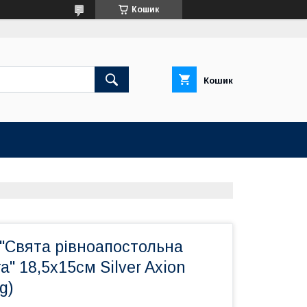
Кошик
Кошик
 "Свята рівноапостольна
а" 18,5х15см Silver Axion
g)