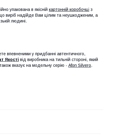
ійно упакована в якісній
картонній коробочці
з
 що виріб надійде Вам цілим та неушкодженим, а
зькій людині.
ете впевненими у придбанні автентичного,
т Якості
від виробника на тильній стороні, який
 також вказує на модельну серію -
Afon Silvero
.