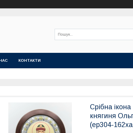
НАС
КОНТАКТИ
Срібна ікона
княгиня Ольг
(ep304-162xa