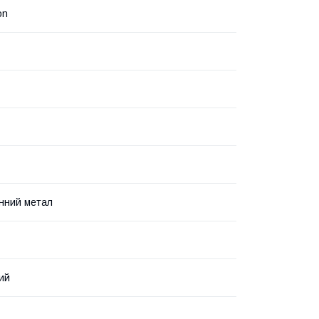
on
нний метал
ий