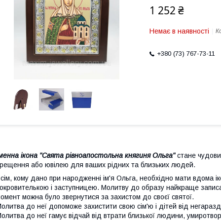
1 252 ₴
Немає в наявності
К
+380 (73) 767-73-11
менна ікона "Свята рівноапостольна княгиня Ольга
"
стане чудови
рещення або ювілею для ваших рідних та близьких людей.
сім, кому дано при народженні ім'я Ольга, необхідно мати вдома ік
окровителькою і заступницею. Молитву до образу найкраще записа
омент можна було звернутися за захистом до своєї святої.
олитва до неї допоможе захистити свою сім'ю і дітей від негаразді
олитва до неї гамує відчай від втрати близької людини, умиротво