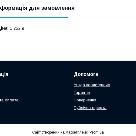
нформація для замовлення
іна:
1 252 ₴
ція
Допомога
Угода користувача
Гарантія
та оплата
Повернення
Публічна оферта
Сайт створений на маркетплейсі
Prom.ua