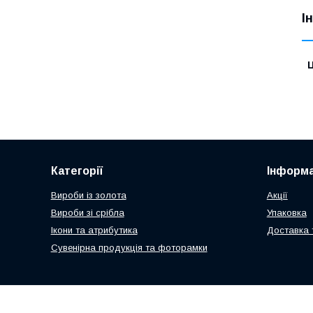
І
Ц
Категорії
Інформа
Вироби із золота
Акції
Вироби зі срібла
Упаковка
Ікони та атрибутика
Доставка 
Сувенірна продукція та фоторамки