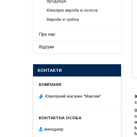
продукція
Ювелірні вироби із золота
Вироби зі срібла
Про нас
Відгуки
КОНТАКТИ
Ювелірний магазин "Максим"
І
х
В
п
м
М
менеджер
М