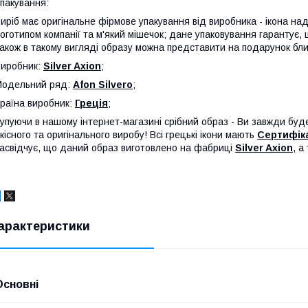
пакування:
иріб має оригінальне фірмове упакування від виробника - ікона над
оготипом компанії та м'який мішечок; дане упаковування гарантує,
акож в такому вигляді образу можна представити на подарунок бли
иробник:
Silver Axion
;
Модельний ряд:
Afon Silvero
;
раїна виробник:
Греція
;
упуючи в нашому інтернет-магазині срібний образ - Ви завжди буд
кісного та оригінального виробу! Всі грецькі ікони мають
Сертифіка
асвідчує, що даний образ виготовлено на фабриці
Silver Axion
, а
арактеристики
Основні