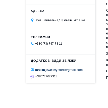
О
О
s
вул.Шпитальна,18, Львів, Україна
з
н
е
ш
с
+380 (73) 767-73-11
п
З
І
п
maxim.jewellerystore@gmail.com
О
+380737677311
П