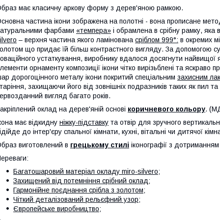
браз має класичну аркову форму з дерев'яною рамкою.
сновна частина ікони зображена на полотні - вона прописане мето
натуральними фарбами
«темпера»
і обрамлена в срібну рамку, яка
ilvero
– верхня частина якого ламінована
сріблом 999°
:
в окремих м
олотом що придає їй більш контрастного вигляду. За допомогою су
оваційного устаткування, виробнику вдалося досягнути найвищої як
лементи орнаменту композиції ікони чітко вирізьблені та яскраво
ар дорогоцінного металу ікони покритий спеціальним
захисним ла
таріння, захищаючи його від зовнішніх подразників таких як пил та 
ервозданний вигляд багато років.
акріплений оклад на дерев'яній основі
коричневого кольору
. (М
кона має відкидну
ніжку-підставку
та отвір для зручного вертикальн
ідійде до інтер'єру спальної кімнати, кухні, вітальні чи дитячої кімн
браз виготовлений в
грецькому стилі
іконографії з дотриманням в
ереваги:
Багатошаровий матеріал окладу miro-silvero;
Захищений від потемніння срібний оклад;
Гармонійне поєднання срібла з золотом;
Чіткий деталізований рельєфний узор;
Європейське виробництво;