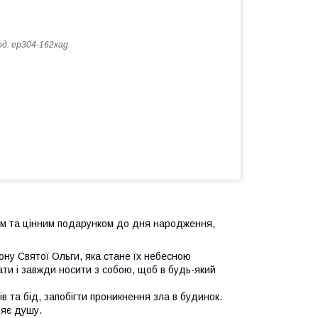
од:
ep304-162xag
м та цінним подарунком до дня народження,
ону Святої Ольги, яка стане їх небесною
ти і завжди носити з собою, щоб в будь-який
в та бід, запобігти проникнення зла в будинок.
ряє душу.