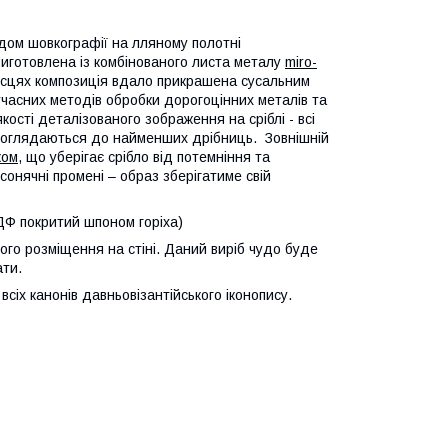
дом шовкографії на лляному полотні
 виготовлена із комбінованого листа металу
miro-
ісцях композиція вдало прикрашена сусальним
часних методів обробки дорогоцінних металів та
ості деталізованого зображення на сріблі - всі
 проглядаються до найменших дрібниць. Зовнішній
ком
, що уберігає срібло від потемніння та
сонячні промені – образ зберігатиме свій
ДФ покритий шпоном горіха)
ого розміщення на стіні. Даний виріб чудо буде
ати.
сіх канонів давньовізантійського іконопису.