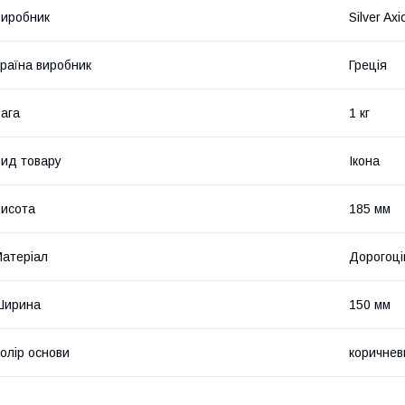
иробник
Silver Axi
раїна виробник
Греція
ага
1 кг
ид товару
Ікона
исота
185 мм
атеріал
Дорогоці
Ширина
150 мм
олір основи
коричнев