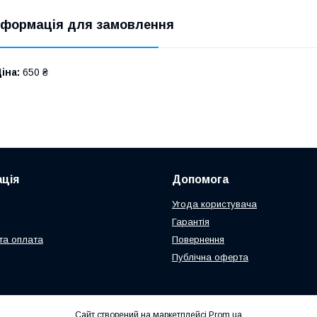
нформація для замовлення
іна:
650 ₴
ція
Допомога
Угода користувача
Гарантія
та оплата
Повернення
Публічна оферта
Сайт створений на маркетплейсі
Prom.ua