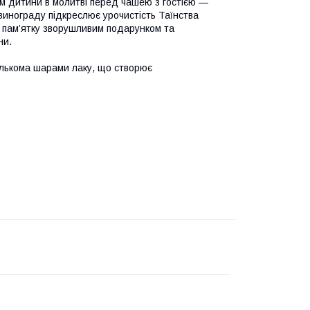
м дитини в молитві перед чашею з гостією —
 винограду підкреслює урочистість Таїнства
ю пам’ятку зворушливим подарунком та
ни.
ількома шарами лаку, що створює