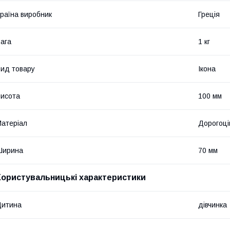
раїна виробник
Греція
ага
1 кг
ид товару
Ікона
исота
100 мм
атеріал
Дорогоці
Ширина
70 мм
Користувальницькі характеристики
Дитина
дівчинка