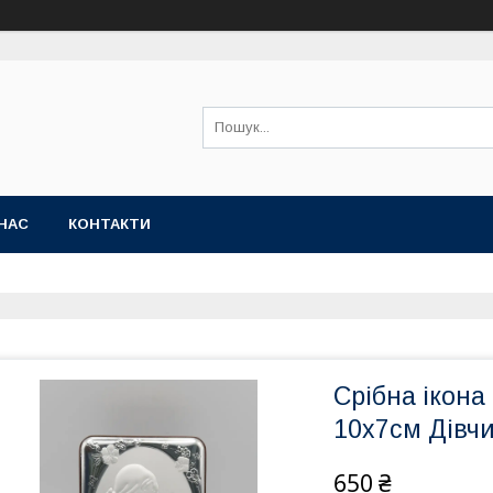
НАС
КОНТАКТИ
Срібна ікона
10х7см Дівчи
650 ₴