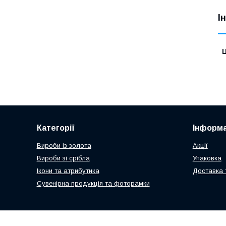
І
Ц
Категорії
Інформа
Вироби із золота
Акції
Вироби зі срібла
Упаковка
Ікони та атрибутика
Доставка 
Сувенірна продукція та фоторамки