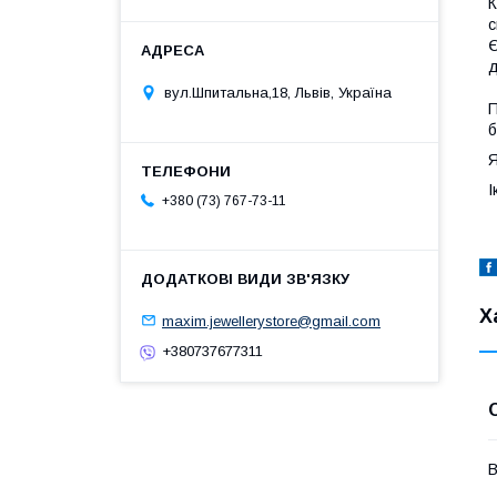
К
с
Є
д
вул.Шпитальна,18, Львів, Україна
П
б
Я
І
+380 (73) 767-73-11
Х
maxim.jewellerystore@gmail.com
+380737677311
В