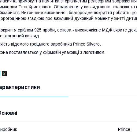
ласична прямокутна пам’ятка зі сріблястим рельєфним зображення
имволом Тіла Христового. Обрамлення у вигляді квітів, колосків та
вхаристії. Витончене виконання і благородне покриття роблять ц
орогоцінною згадкою про важливий духовний момент у житті дити
окриття сріблом 925 проби, основа - високоякісне МДФ вкрите дек
ездоганний вигляд.
кість відомого грецького виробника Prince Silvero.
кона поставляється у фірмовій упаковці з логотипом.
арактеристики
Основні
иробник
Prince