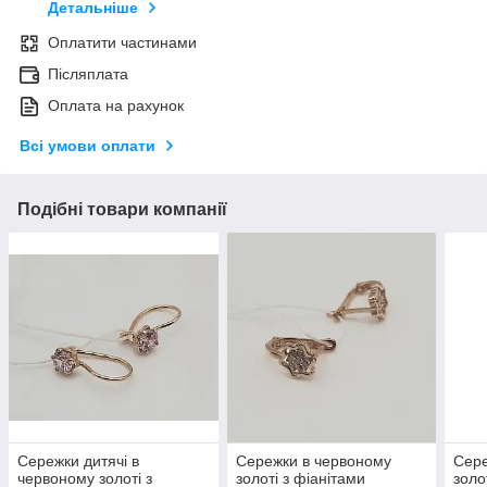
Детальніше
Оплатити частинами
Післяплата
Оплата на рахунок
Всі умови оплати
Подібні товари компанії
Сережки дитячі в
Сережки в червоному
Сере
червоному золоті з
золоті з фіанітами
золо