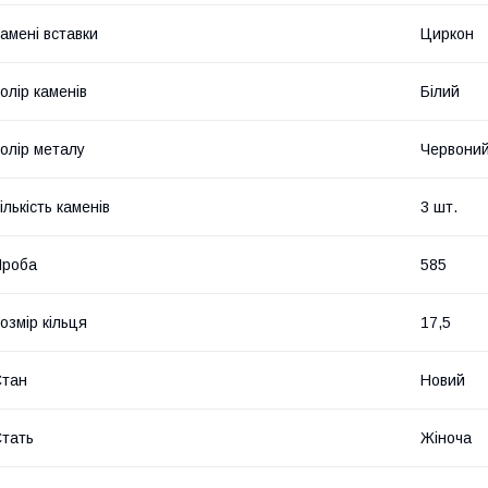
амені вставки
Циркон
олір каменів
Білий
олір металу
Червони
ількість каменів
3 шт.
Проба
585
озмір кільця
17,5
Стан
Новий
тать
Жіноча