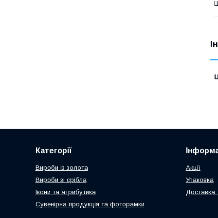
І
Ц
Категорії
Інформа
Вироби із золота
Акції
Вироби зі срібла
Упаковка
Ікони та атрибутика
Доставка 
Сувенірна продукція та фоторамки