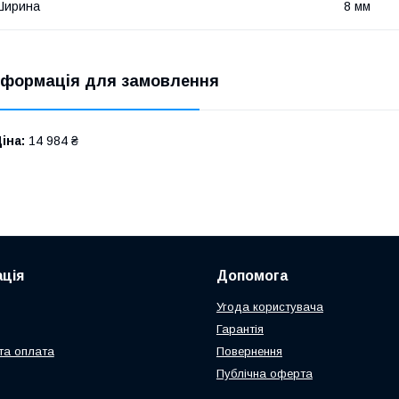
Ширина
8 мм
нформація для замовлення
іна:
14 984 ₴
ція
Допомога
Угода користувача
Гарантія
та оплата
Повернення
Публічна оферта