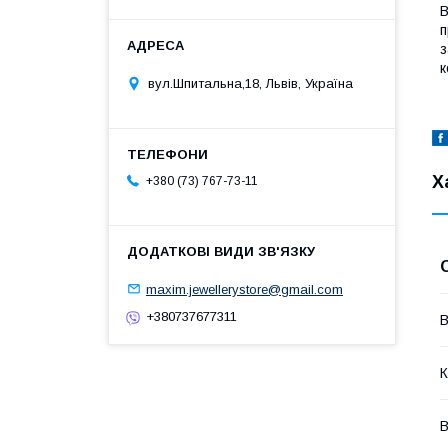
В
п
з
к
вул.Шпитальна,18, Львів, Україна
Х
+380 (73) 767-73-11
maxim.jewellerystore@gmail.com
+380737677311
В
К
В