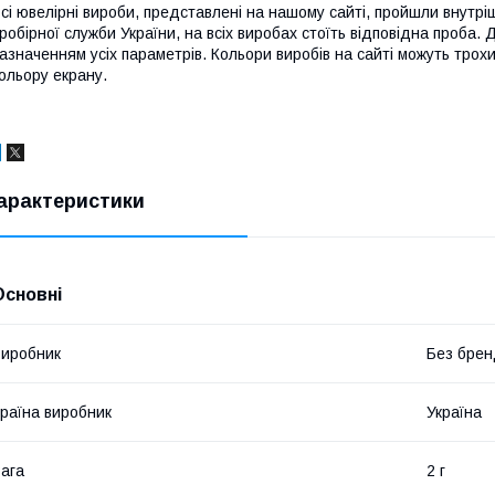
сі ювелірні вироби, представлені на нашому сайті, пройшли внутрі
робірної служби України, на всіх виробах стоїть відповідна проба.
азначенням усіх параметрів. Кольори виробів на сайті можуть трохи
ольору екрану.
арактеристики
Основні
иробник
Без брен
раїна виробник
Україна
ага
2 г