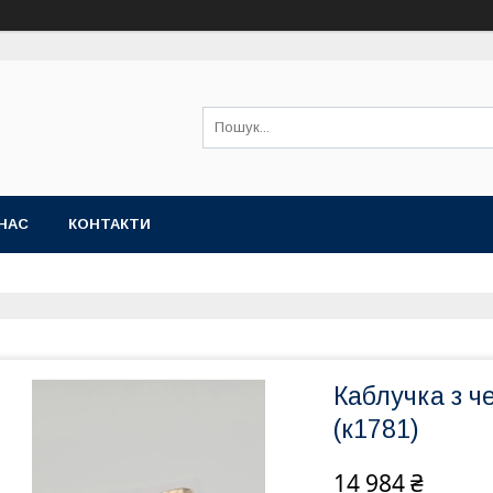
НАС
КОНТАКТИ
Каблучка з ч
(к1781)
14 984 ₴