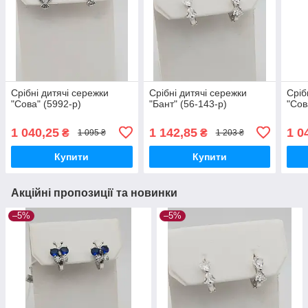
Срібні дитячі сережки
Срібні дитячі сережки
Сріб
"Сова" (5992-р)
"Бант" (56-143-р)
"Сов
1 040,25
1 142,85
1 0
₴
₴
1 095 ₴
1 203 ₴
Купити
Купити
Акційні пропозиції та новинки
–5%
–5%