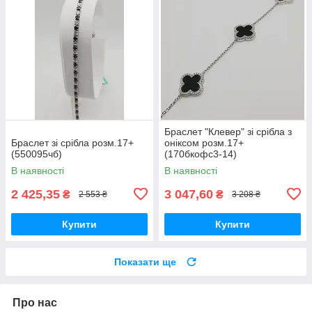
Браслет "Клевер" зі срібла з
Браслет зі срібла розм.17+
оніксом розм.17+
(550095чб)
(170бкофс3-14)
В наявності
В наявності
2 425,35
3 047,60
₴
₴
2 553 ₴
3 208 ₴
Купити
Купити
Показати ще
Про нас