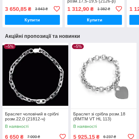
розм.17,5-19,5 (2126-р)
3 650,85
1 312,90
1 1
₴
₴
3 843 ₴
1 382 ₴
Купити
Купити
Акційні пропозиції та новинки
–5%
–5%
Браслет чоловічий в сріблі
Браслет зі срібла розм.18
розм.22,0 (21812-ч)
(RMTM VT HL 113)
В наявності
В наявності
6 650
5 925,15
₴
₴
7 000 ₴
6 237 ₴