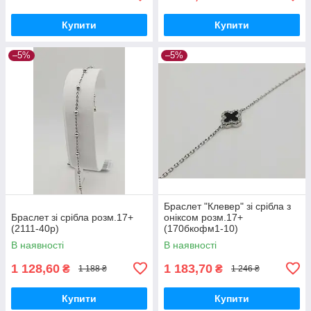
Купити
Купити
–5%
–5%
Браслет "Клевер" зі срібла з
Браслет зі срібла розм.17+
оніксом розм.17+
(2111-40р)
(170бкофм1-10)
В наявності
В наявності
1 128,60
1 183,70
₴
₴
1 188 ₴
1 246 ₴
Купити
Купити