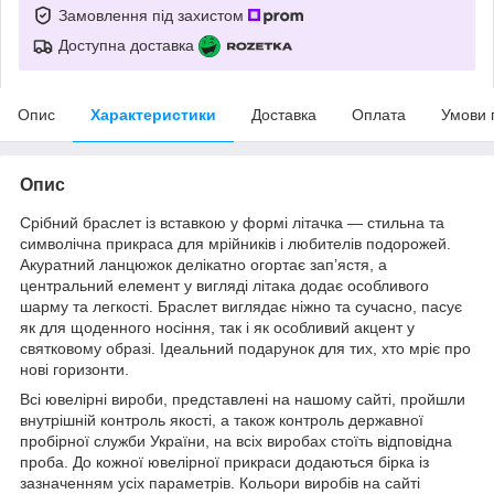
Замовлення під захистом
Доступна доставка
Опис
Характеристики
Доставка
Оплата
Умови 
Опис
Срібний браслет із вставкою у формі літачка — стильна та
символічна прикраса для мрійників і любителів подорожей.
Акуратний ланцюжок делікатно огортає зап’ястя, а
центральний елемент у вигляді літака додає особливого
шарму та легкості. Браслет виглядає ніжно та сучасно, пасує
як для щоденного носіння, так і як особливий акцент у
святковому образі. Ідеальний подарунок для тих, хто мріє про
нові горизонти.
Всі ювелірні вироби, представлені на нашому сайті, пройшли
внутрішній контроль якості, а також контроль державної
пробірної служби України, на всіх виробах стоїть відповідна
проба. До кожної ювелірної прикраси додаються бірка із
зазначенням усіх параметрів. Кольори виробів на сайті