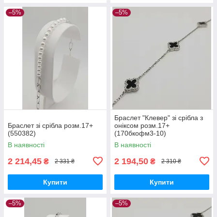
–5%
–5%
Браслет "Клевер" зі срібла з
Браслет зі срібла розм.17+
оніксом розм.17+
(550382)
(170бкофм3-10)
В наявності
В наявності
2 214,45
2 194,50
₴
₴
2 331 ₴
2 310 ₴
Купити
Купити
–5%
–5%