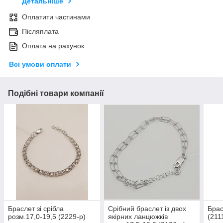
Детальніше
Оплатити частинами
Післяплата
Оплата на рахунок
Всі умови оплати
Подібні товари компанії
Браслет зі срібла
Срібний браслет із двох
Брас
розм.17,0-19,5 (2229-р)
якірних ланцюжків
(211