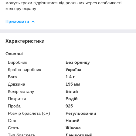
можуть трохи відрізнятися від реальних через особливості
кольору екрану.
Приховати
Характеристики
Основні
Виробник
Без бренду
Країна виробник
Україна
Вага
1.4 г
Довжина
195 мм
Колір металу
Білий
Покриття
Родій
Проба
925
Розмір браслета (см)
Регульований
Стан
Новий
Стать
Жіноча
Тип браслета
Ланцюговий