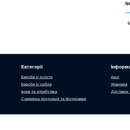
І
Ц
Категорії
Інформа
Вироби із золота
Акції
Вироби зі срібла
Упаковка
Ікони та атрибутика
Доставка 
Сувенірна продукція та фоторамки