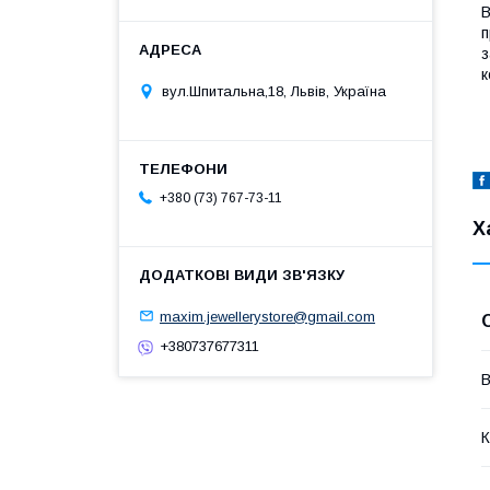
В
п
з
к
вул.Шпитальна,18, Львів, Україна
+380 (73) 767-73-11
Х
maxim.jewellerystore@gmail.com
+380737677311
В
К