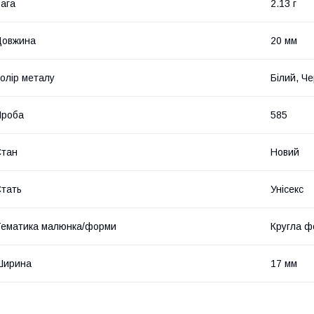
ага
2.13 г
Довжина
20 мм
олір металу
Білий, Ч
Проба
585
Стан
Новий
тать
Унісекс
ематика малюнка/форми
Кругла ф
Ширина
17 мм