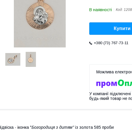
В наявності
Код:
1208
Купити
+380 (73) 767-73-11
У компанії підключені
будь-який товар не п
ідвіска - іконка "
Богородиця з дитям"
із золота 585 проби