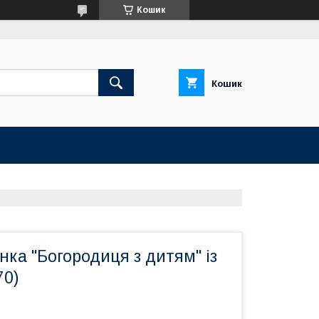
Кошик
Кошик
онка "Богородиця з дитям" із
70)