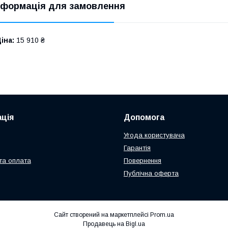
нформація для замовлення
іна:
15 910 ₴
ція
Допомога
Угода користувача
Гарантія
та оплата
Повернення
Публічна оферта
Сайт створений на маркетплейсі
Prom.ua
Продавець на Bigl.ua