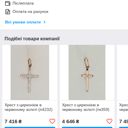
Післяплата
Оплата на рахунок
Всі умови оплати
Подібні товари компанії
Хрест з цирконієм в
Хрест з цирконієм в
Хрес
червоному золоті (п4232)
червоному золоті (пк359)
черв
7 416
4 646
7 4
₴
₴