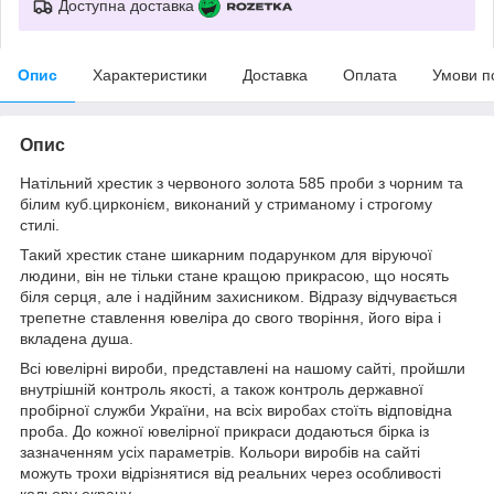
Доступна доставка
Опис
Характеристики
Доставка
Оплата
Умови п
Опис
Натільний хрестик з червоного золота 585 проби з чорним та
білим куб.цирконієм, виконаний у стриманому і строгому
стилі.
Такий хрестик стане шикарним подарунком для віруючої
людини, він не тільки стане кращою прикрасою, що носять
біля серця, але і надійним захисником. Відразу відчувається
трепетне ставлення ювеліра до свого творіння, його віра і
вкладена душа.
Всі ювелірні вироби, представлені на нашому сайті, пройшли
внутрішній контроль якості, а також контроль державної
пробірної служби України, на всіх виробах стоїть відповідна
проба. До кожної ювелірної прикраси додаються бірка із
зазначенням усіх параметрів. Кольори виробів на сайті
можуть трохи відрізнятися від реальних через особливості
кольору екрану.