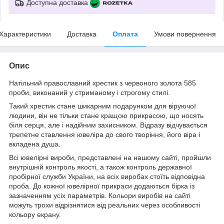
Доступна доставка
Характеристики
Доставка
Оплата
Умови повернення
Опис
Натільний православний хрестик з червоного золота 585
проби, виконаний у стриманому і строгому стилі.
Такий хрестик стане шикарним подарунком для віруючої
людини, він не тільки стане кращою прикрасою, що носять
біля серця, але і надійним захисником. Відразу відчувається
трепетне ставлення ювеліра до свого творіння, його віра і
вкладена душа.
Всі ювелірні вироби, представлені на нашому сайті, пройшли
внутрішній контроль якості, а також контроль державної
пробірної служби України, на всіх виробах стоїть відповідна
проба. До кожної ювелірної прикраси додаються бірка із
зазначенням усіх параметрів. Кольори виробів на сайті
можуть трохи відрізнятися від реальних через особливості
кольору екрану.