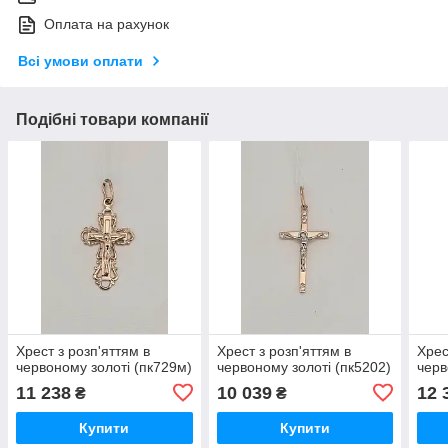
Оплата на рахунок
Всі умови оплати
Подібні товари компанії
Хрест з розп'яттям в
Хрест з розп'яттям в
Хрес
червоному золоті (пк729м)
червоному золоті (пк5202)
черв
11 238
10 039
12 
₴
₴
Купити
Купити