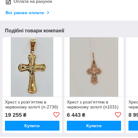
Оплата на рахунок
Всі умови оплати
Подібні товари компанії
Хрест з розп'яттям в
Хрест з розп'яттям в
Хрес
червоному золоті (п-273б)
червоному золоті (п1031)
черв
19 255
6 443
8 9
₴
₴
Купити
Купити