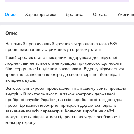
Опис
Характеристики
Доставка
Оплата
Умови п
Опис
Натільний православний хрестик з червоного золота 585
проби, виконаний у стриманому і строгому стилі.
Такий хрестик стане шикарним подарунком для віруючої
людини, він не тільки стане кращою прикрасою, що носять
біля серця, але і надійним захисником. Відразу відчувається
трепетне ставлення ювеліра до свого творіння, його віра і
вкладена душа.
Всі ювелірні вироби, представлені на нашому сайті, пройшли
внутрішній контроль якості, а також контроль державної
пробірної служби України, на всіх виробах стоїть відповідна
проба. До кожної ювелірної прикраси додаються бірка із
зазначенням усіх параметрів. Кольори виробів на сайті
можуть трохи відрізнятися від реальних через особливості
кольору екрану.