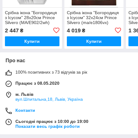
Срібна ікона "Богородиця
Срібна ікона "Богородиця
Сріб
з Ісусом" 28х20см Prince
з Ісусом" 32х24см Prince
з Іс
Silvero (MA/E902/2wh)
Silvero (ma/e1806vx)
Silv
2 447
4 019
1 3
₴
₴
Купити
Купити
Про нас
100% позитивних з 73 відгуків за рік
Працює з 08.05.2020
м. Львів
вул.Шпитальна,18, Львів, Україна
Контакти
Сьогодні працює з 10:00 до 19:00
Показати весь графік роботи