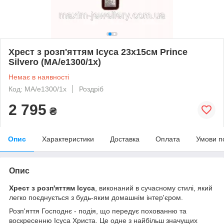
Хрест з розп'яттям Ісуса 23х15см Prince
Silvero (MA/e1300/1x)
Немає в наявності
Код: MA/e1300/1x
Роздріб
2 795
₴
Опис
Характеристики
Доставка
Оплата
Умови п
Опис
Хрест з розп'яттям Ісуса
, виконаний в сучасному стилі, який
легко поєднується з будь-яким домашнім інтер'єром.
Розп'яття Господнє - подія, що передує похованню та
воскресенню Ісуса Христа. Це одне з найбільш значущих