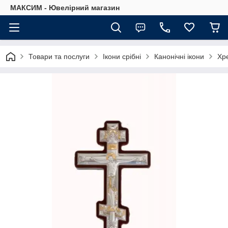
МАКСИМ - Ювелірний магазин
Товари та послуги
Ікони срібні
Канонічні ікони
Хре