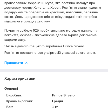
православних зображень Ісуса, яке постійно нагадує про
досконалу жертву Христа на Хресті. Розп'яття стане чудовим
подарунком та оберегом на хрестини, новосілля, релігійне
свято, День народження або як втіху людині, якій потрібна
підтримка у складну хвилину.
Покриття сріблом 925 проби виконане методом напилення
покриття, основа - високоякісне дерево вкрите декількома
шарами лаку.
Якість відомого грецького виробника Prince Silvero.
Розп'яття поставляється у фірмовій упаковці з логотипом.
Приховати
Характеристики
Основні
Виробник
Prince Silvero
Країна виробник
Греція
Вага
1 кг