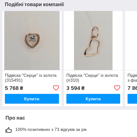
Подібні товари компанії
Підвіска "Серце" із золота
Підвіска "Серце" із золота
Підв
(315491)
(п310)
з фі
5 768
3 594
7 8
₴
₴
Купити
Купити
Про нас
100% позитивних з 73 відгуків за рік