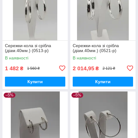
Сережки-кола зі срібла
Сережки-кола зі срібла
(діам.40мм.) (0513-р)
(діам.40мм.) (0521-р)
В наявності
В наявності
1 482
2 014,95
₴
₴
1 560 ₴
2 121 ₴
Купити
Купити
–5%
–5%