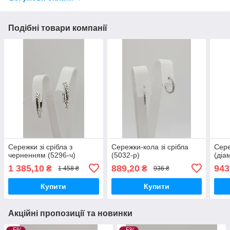
Подібні товари компанії
Сережки зі срібла з
Сережки-кола зі срібла
Сере
черненням (5296-ч)
(5032-р)
(діа
1 385,10
889,20
943
₴
₴
1 458 ₴
936 ₴
Купити
Купити
Акційні пропозиції та новинки