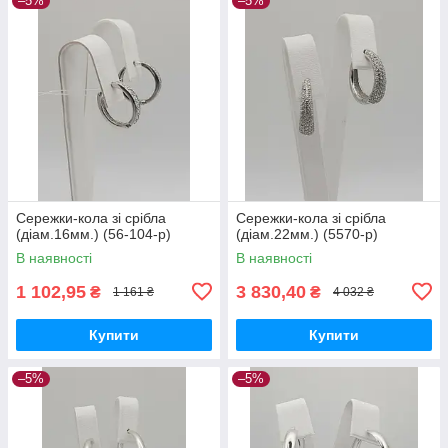
–5%
–5%
Сережки-кола зі срібла
Сережки-кола зі срібла
(діам.16мм.) (56-104-р)
(діам.22мм.) (5570-р)
В наявності
В наявності
1 102,95
3 830,40
₴
₴
1 161 ₴
4 032 ₴
Купити
Купити
–5%
–5%