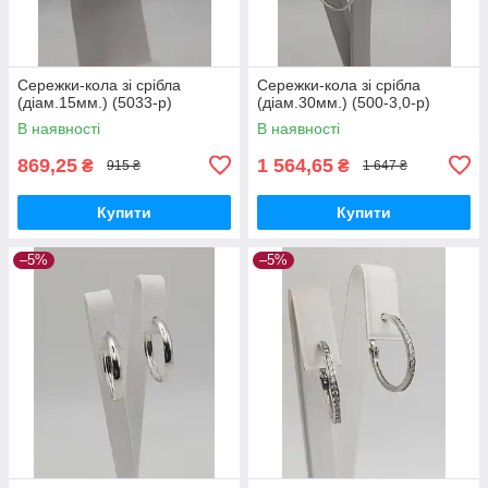
Сережки-кола зі срібла
Сережки-кола зі срібла
(діам.15мм.) (5033-р)
(діам.30мм.) (500-3,0-р)
В наявності
В наявності
869,25
1 564,65
₴
₴
915 ₴
1 647 ₴
Купити
Купити
–5%
–5%