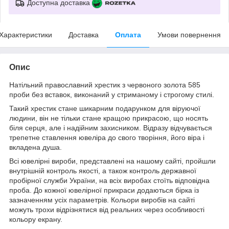
Доступна доставка
Характеристики
Доставка
Оплата
Умови повернення
Опис
Натільний православний хрестик з червоного золота 585
проби без вставок, виконаний у стриманому і строгому стилі.
Такий хрестик стане шикарним подарунком для віруючої
людини, він не тільки стане кращою прикрасою, що носять
біля серця, але і надійним захисником. Відразу відчувається
трепетне ставлення ювеліра до свого творіння, його віра і
вкладена душа.
Всі ювелірні вироби, представлені на нашому сайті, пройшли
внутрішній контроль якості, а також контроль державної
пробірної служби України, на всіх виробах стоїть відповідна
проба. До кожної ювелірної прикраси додаються бірка із
зазначенням усіх параметрів. Кольори виробів на сайті
можуть трохи відрізнятися від реальних через особливості
кольору екрану.