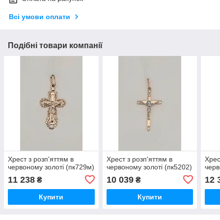
Всі умови оплати
Подібні товари компанії
Хрест з розп'яттям в
Хрест з розп'яттям в
Хрес
червоному золоті (пк729м)
червоному золоті (пк5202)
черв
11 238
10 039
12 
₴
₴
Купити
Купити