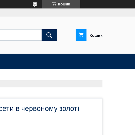
Кошик
Кошик
сети в червоному золоті