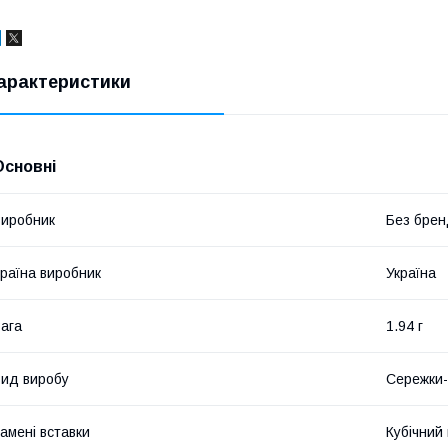
арактеристики
Основні
иробник
Без брен
раїна виробник
Україна
ага
1.94 г
ид виробу
Сережки-
амені вставки
Кубічний