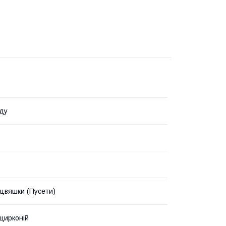
ду
цвяшки (Пусети)
 цирконій