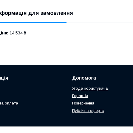
нформація для замовлення
іна:
14 534 ₴
ція
Допомога
Угода користувача
Гарантія
та оплата
Повернення
Публічна оферта