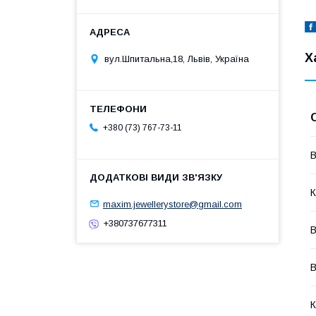
Х
вул.Шпитальна,18, Львів, Україна
+380 (73) 767-73-11
В
К
maxim.jewellerystore@gmail.com
+380737677311
В
В
К