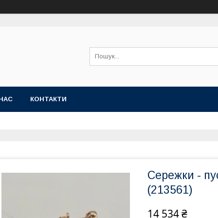
НАС
КОНТАКТИ
Сережки - пу
(213561)
14 534 ₴