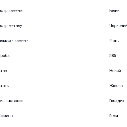
олір каменів
Білий
олір металу
Червони
ількість каменів
2 шт.
Проба
585
Стан
Новий
тать
Жіноча
ип застежки
Гвоздик
Ширина
5 мм