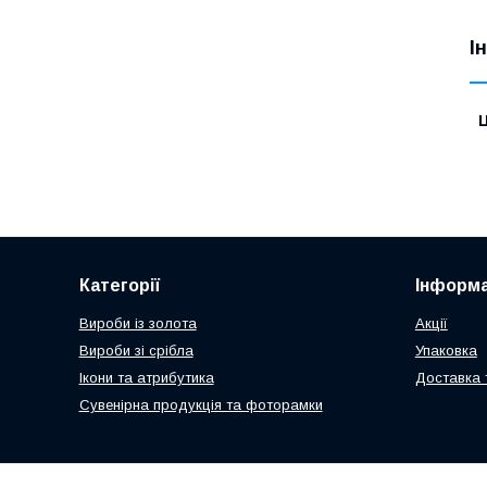
І
Ц
Категорії
Інформа
Вироби із золота
Акції
Вироби зі срібла
Упаковка
Ікони та атрибутика
Доставка 
Сувенірна продукція та фоторамки