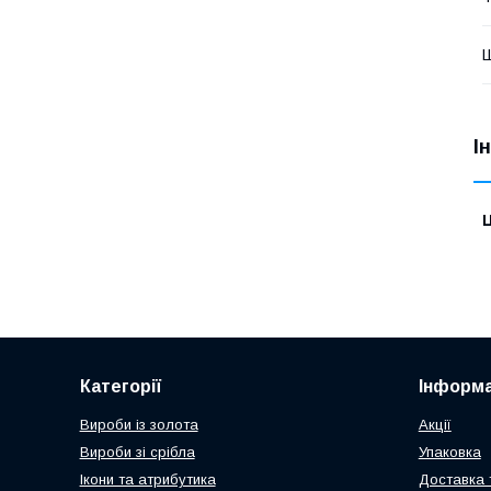
І
Ц
Категорії
Інформа
Вироби із золота
Акції
Вироби зі срібла
Упаковка
Ікони та атрибутика
Доставка 