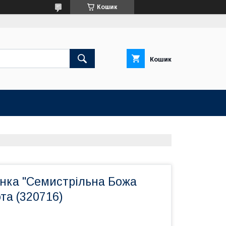
Кошик
Кошик
конка "Семистрільна Божа
ота (320716)