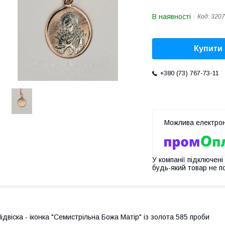
В наявності
Код:
3207
Купити
+380 (73) 767-73-11
У компанії підключені
будь-який товар не п
ідвіска - іконка "Семистрільна Божа Матір" із золота 585 проби