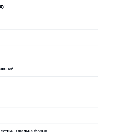
ду
ервоний
Хрестики, Овальна форма