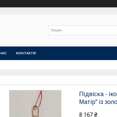
НАС
КОНТАКТИ
Підвіска - і
Матір" із зол
8 167 ₴