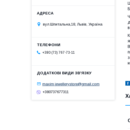
Ц
Б
Ч
д
вул.Шпитальна,18, Львів, Україна
в
К
я
В
п
+380 (73) 767-73-11
з
к
maxim.jewellerystore@gmail.com
+380737677311
Х