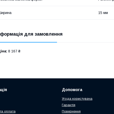
Ширина
15 мм
нформація для замовлення
іна:
8 167 ₴
ція
Допомога
Угода користувача
Гарантія
та оплата
Повернення