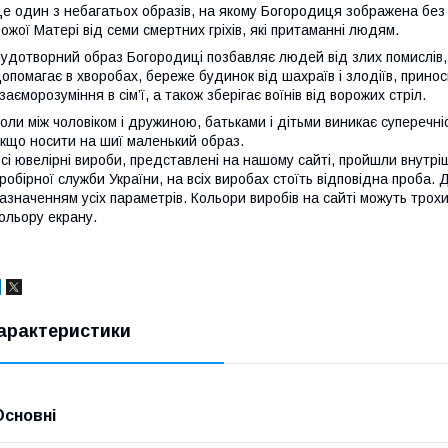
е один з небагатьох образів, на якому Богородиця зображена без
ожої Матері від семи смертних гріхів, які притаманні людям.
удотворний образ Богородиці позбавляє людей від злих помислів, 
опомагає в хворобах, береже будинок від шахраїв і злодіїв, принос
заєморозуміння в сім’ї, а також зберігає воїнів від ворожих стріл.
оли між чоловіком і дружиною, батьками і дітьми виникає суперечні
кщо носити на шиї маленький образ.
сі ювелірні вироби, представлені на нашому сайті, пройшли внутрі
робірної служби України, на всіх виробах стоїть відповідна проба.
азначенням усіх параметрів. Кольори виробів на сайті можуть трохи
ольору екрану.
арактеристики
Основні