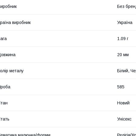
иробник
Без брен
раїна виробник
Україна
ага
1.09 г
Довжина
20 мм
олір металу
Білий, Ч
Проба
585
Стан
Новий
тать
Унісекс
ематика малюнка/форми
Релігія/