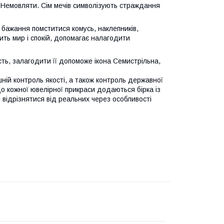
 Немовляти. Сім мечів символізують страждання
бажання помститися комусь, наклепників,
ить мир і спокій, допомагає налагодити
сть, залагодити її допоможе ікона Семистрільна,
шній контроль якості, а також контроль державної
 До кожної ювелірної прикраси додаються бірка із
 відрізнятися від реальних через особливості