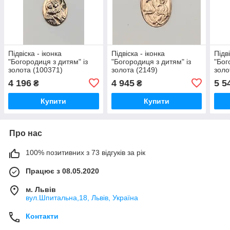
Підвіска - іконка
Підвіска - іконка
Підві
"Богородиця з дитям" із
"Богородиця з дитям" із
"Бог
золота (100371)
золота (2149)
золо
4 196
4 945
5 5
₴
₴
Купити
Купити
Про нас
100% позитивних з 73 відгуків за рік
Працює з 08.05.2020
м. Львів
вул.Шпитальна,18, Львів, Україна
Контакти