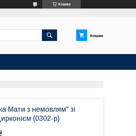
Кошик
Кошик
жа Мати з немовлям" зі
цирконієм (0302-р)
₴