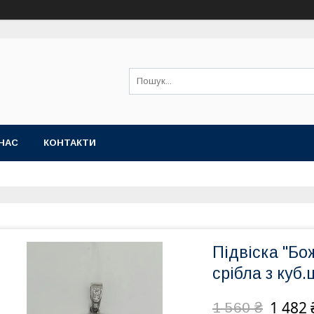
НАС
КОНТАКТИ
Підвіска "Бо
срібла з куб.
1 482 
1 560 ₴