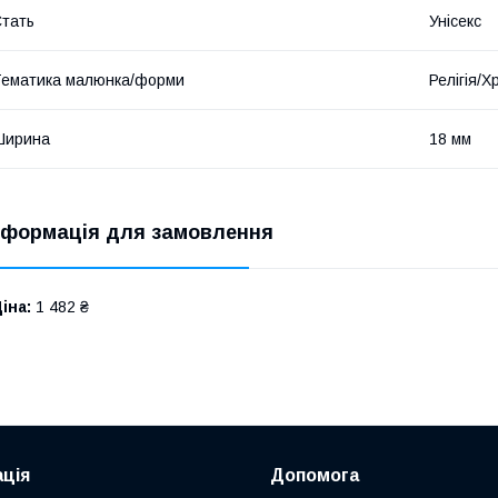
тать
Унісекс
ематика малюнка/форми
Релігія/Х
Ширина
18 мм
нформація для замовлення
іна:
1 482 ₴
ція
Допомога