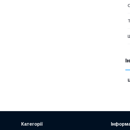
С
Т
І
Ц
Категорії
Інформа