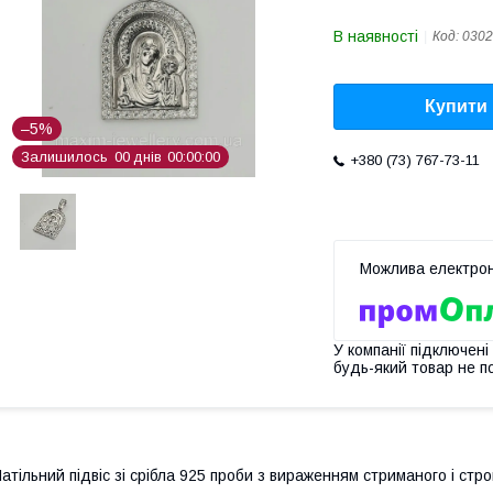
В наявності
Код:
0302
Купити
–5%
Залишилось
0
0
днів
0
0
0
0
0
0
+380 (73) 767-73-11
У компанії підключені
будь-який товар не п
атільний підвіс зі срібла 925 проби з вираженням стриманого і стро