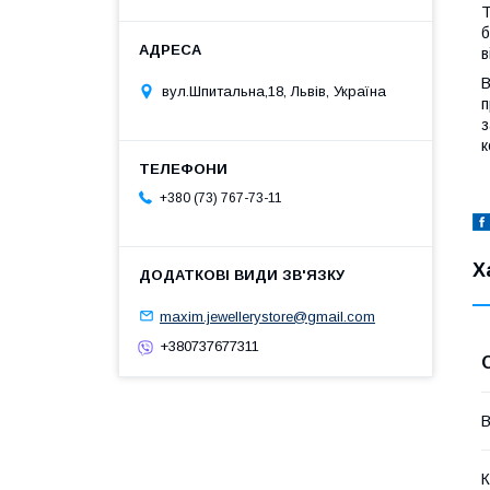
Т
б
в
В
вул.Шпитальна,18, Львів, Україна
п
з
к
+380 (73) 767-73-11
Х
maxim.jewellerystore@gmail.com
+380737677311
В
К