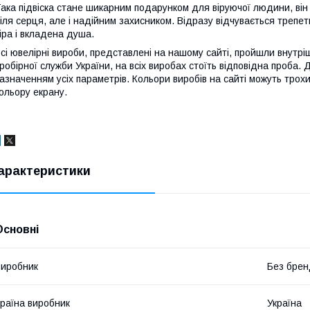
ака підвіска стане шикарним подарунком для віруючої людини, він
іля серця, але і надійним захисником. Відразу відчувається трепет
іра і вкладена душа.
сі ювелірні вироби, представлені на нашому сайті, пройшли внутрі
робірної служби України, на всіх виробах стоїть відповідна проба.
азначенням усіх параметрів. Кольори виробів на сайті можуть трохи
ольору екрану.
арактеристики
Основні
иробник
Без брен
раїна виробник
Україна