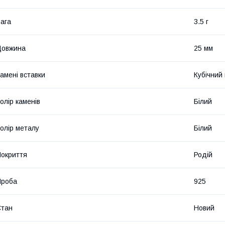
ага
3.5 г
Довжина
25 мм
амені вставки
Кубічний
олір каменів
Білий
олір металу
Білий
окриття
Родій
Проба
925
Стан
Новий