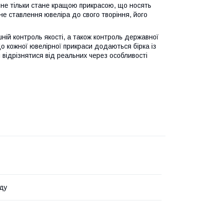
 не тільки стане кращою прикрасою, що носять
не ставлення ювеліра до свого творіння, його
шній контроль якості, а також контроль державної
 До кожної ювелірної прикраси додаються бірка із
 відрізнятися від реальних через особливості
ду