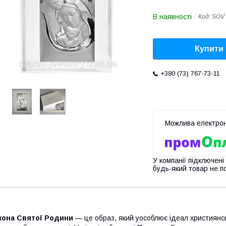
В наявності
Код:
SOV 
Купити
+380 (73) 767-73-11
У компанії підключені
будь-який товар не п
Ікона Святої Родини
— це образ, який уособлює ідеал християнськ