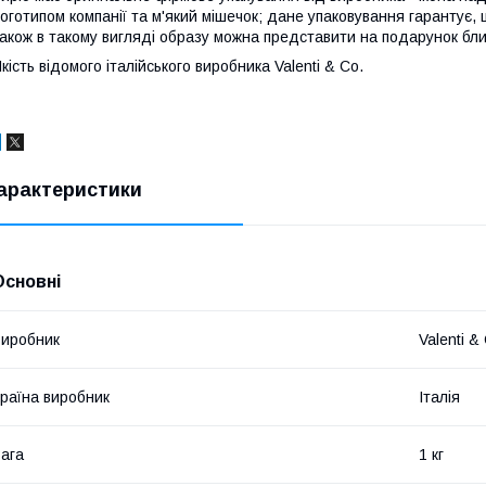
оготипом компанії та м'який мішечок; дане упаковування гарантує,
акож в такому вигляді образу можна представити на подарунок бли
кість відомого італійського виробника Valenti & Co.
арактеристики
Основні
иробник
Valenti &
раїна виробник
Італія
ага
1 кг