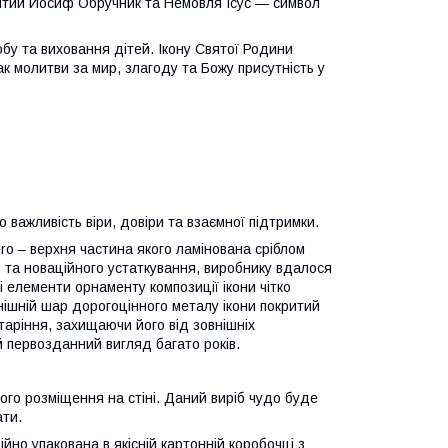
вятий Йосиф Обручник та Немовля Ісус — символ
у та виховання дітей. Ікону Святої Родини
к молитви за мир, злагоду та Божу присутність у
важливість віри, довіри та взаємної підтримки.
ero – верхня частина якого ламінована сріблом
 та новаційного устаткування, виробнику вдалося
і елементи орнаменту композиції ікони чітко
ішній шар дорогоцінного металу ікони покритий
таріння, захищаючи його від зовнішніх
ій первозданний вигляд багато років.
ного розміщення на стіні. Даний виріб чудо буде
ати.
йно упакована в якісній картонній коробочці з