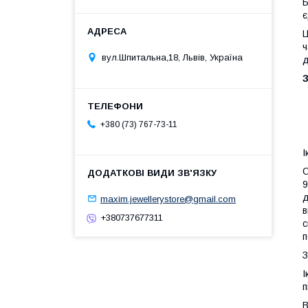
Б
є
Ц
ч
вул.Шпитальна,18, Львів, Україна
д
З
+380 (73) 767-73-11
І
О
9
д
maxim.jewellerystore@gmail.com
в
+380737677311
с
п
З
І
п
В