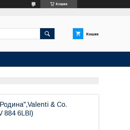
Кошик
Кошик
Родина",Valenti & Co.
 884 6LBI)