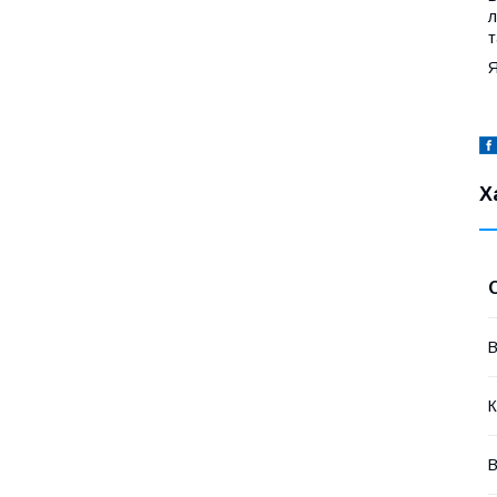
л
т
Я
Х
В
К
В