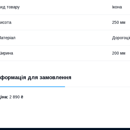
ид товару
Ікона
исота
250 мм
атеріал
Дорогоці
Ширина
200 мм
нформація для замовлення
іна:
2 890 ₴