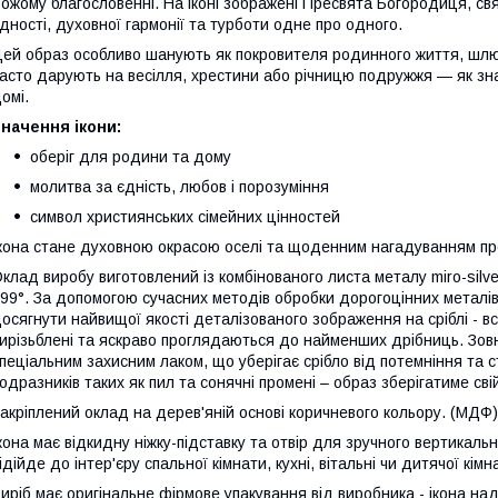
ожому благословенні. На іконі зображені Пресвята Богородиця, с
дності, духовної гармонії та турботи одне про одного.
ей образ особливо шанують як покровителя родинного життя, шлюб
асто дарують на весілля, хрестини або річницю подружжя — як зна
омі.
начення ікони:
оберіг для родини та дому
молитва за єдність, любов і порозуміння
символ християнських сімейних цінностей
кона стане духовною окрасою оселі та щоденним нагадуванням про 
клад виробу виготовлений із комбінованого листа металу miro-silv
99°. За допомогою сучасних методів обробки дорогоцінних металів
осягнути найвищої якості деталізованого зображення на сріблі - вс
ирізьблені та яскраво проглядаються до найменших дрібниць. Зовн
пеціальним захисним лаком, що уберігає срібло від потемніння та с
одразників таких як пил та сонячні промені – образ зберігатиме св
акріплений оклад на дерев'яній основі коричневого кольору. (МДФ)
кона має відкидну ніжку-підставку та отвір для зручного вертикаль
ідійде до інтер'єру спальної кімнати, кухні, вітальні чи дитячої кімн
иріб має оригінальне фірмове упакування від виробника - ікона наді