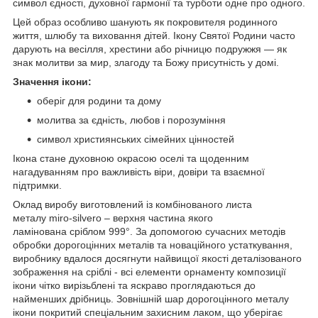
символ єдності, духовної гармонії та турботи одне про одного.
Цей образ особливо шанують як покровителя родинного
життя, шлюбу та виховання дітей. Ікону Святої Родини часто
дарують на весілля, хрестини або річницю подружжя — як
знак молитви за мир, злагоду та Божу присутність у домі.
Значення ікони:
оберіг для родини та дому
молитва за єдність, любов і порозуміння
символ християнських сімейних цінностей
Ікона стане духовною окрасою оселі та щоденним
нагадуванням про важливість віри, довіри та взаємної
підтримки.
Оклад виробу виготовлений із комбінованого листа
металу miro-silvero – верхня частина якого
ламінована сріблом 999°. За допомогою сучасних методів
обробки дорогоцінних металів та новаційного устаткування,
виробнику вдалося досягнути найвищої якості деталізованого
зображення на сріблі - всі елементи орнаменту композиції
ікони чітко вирізьблені та яскраво проглядаються до
найменших дрібниць. Зовнішній шар дорогоцінного металу
ікони покритий спеціальним захисним лаком, що уберігає