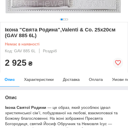
Ікона "Свята Родина",Valenti & Co. 25х20см
(GAV 885 6L)
Немає в наявності
Код: GAV 885 6L
Роздріб
2 925
₴
Опис
Характеристики
Доставка
Оплата
Умови п
Опис
Ікона Святої Родини
— це образ, який уособлює ідеал
християнської сім’ї, побудованої на любові, взаємоповазі та
Божому благословенні. На іконі зображені Пресвята
Богородиця, святий Йосиф Обручник та Немовля Ісус —