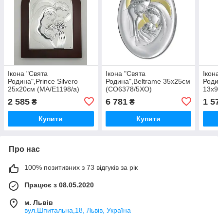
Ікона "Свята
Ікона "Свята
Ікон
Родина",Prince Silvero
Родина",Beltrame 35х25см
Роди
25х20см (MA/E1198/a)
(CO6378/5XO)
13х
2 585
6 781
1 5
₴
₴
Купити
Купити
Про нас
100% позитивних з 73 відгуків за рік
Працює з 08.05.2020
м. Львів
вул.Шпитальна,18, Львів, Україна