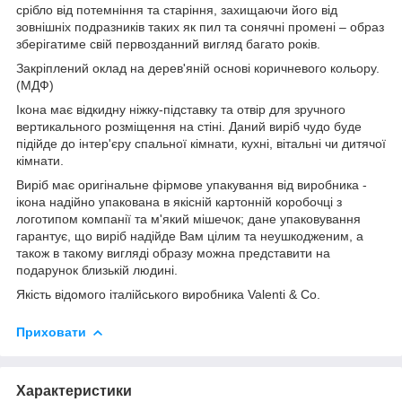
срібло від потемніння та старіння, захищаючи його від
зовнішніх подразників таких як пил та сонячні промені – образ
зберігатиме свій первозданний вигляд багато років.
Закріплений оклад на дерев'яній основі коричневого кольору.
(МДФ)
Ікона має відкидну ніжку-підставку та отвір для зручного
вертикального розміщення на стіні. Даний виріб чудо буде
підійде до інтер'єру спальної кімнати, кухні, вітальні чи дитячої
кімнати.
Виріб має оригінальне фірмове упакування від виробника -
ікона надійно упакована в якісній картонній коробочці з
логотипом компанії та м'який мішечок; дане упаковування
гарантує, що виріб надійде Вам цілим та неушкодженим, а
також в такому вигляді образу можна представити на
подарунок близькій людині.
Якість відомого італійського виробника Valenti & Co.
Приховати
Характеристики