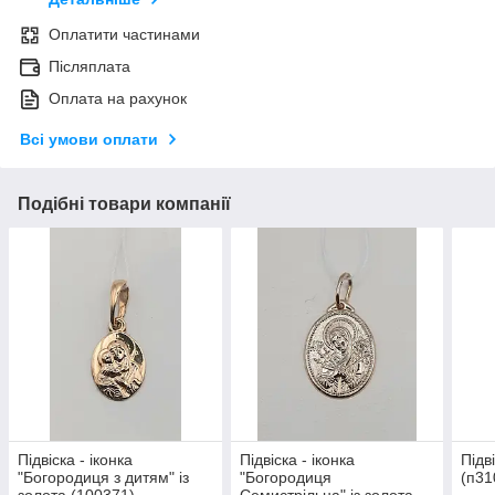
Оплатити частинами
Післяплата
Оплата на рахунок
Всі умови оплати
Подібні товари компанії
Підвіска - іконка
Підвіска - іконка
Підв
"Богородиця з дитям" із
"Богородиця
(п31
золота (100371)
Семистрільна" із золота