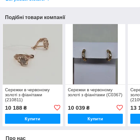
Подібні товари компанії
Сережки в червоному
Сережки в червоному
Сере
золоті з фіанітами
золоті з фіанітами (С0367)
золо
(210811)
(210
10 188
10 039
13 
₴
₴
Купити
Купити
Про нас